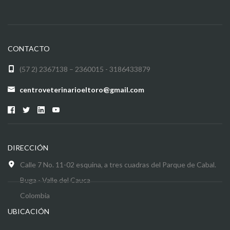
CONTACTO
(57 2) 2367138 – 2360015 - 3186433879
centroveterinarioeltoro@gmail.com
DIRECCIÓN
Calle 7 No. 11-02 esquina, a tres cuadras del Parque de Cabal.
Buga - Valle del Cauca
Colombia
UBICACIÓN