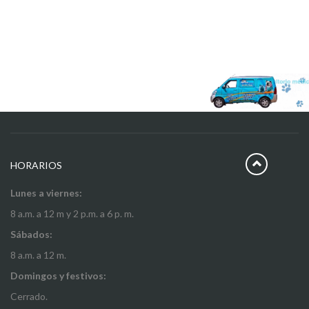
HORARIOS
Lunes a viernes:
8 a.m. a 12 m y 2 p.m. a 6 p. m.
Sábados:
8 a.m. a 12 m.
Domingos y festivos:
Cerrado.