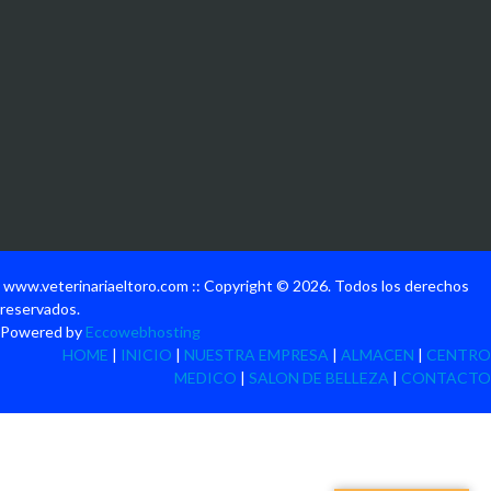
www.veterinariaeltoro.com :: Copyright © 2026. Todos los derechos
reservados.
Powered by
Eccowebhosting
HOME
|
INICIO
|
NUESTRA EMPRESA
|
ALMACEN
|
CENTRO
MEDICO
|
SALON DE BELLEZA
|
CONTACTO